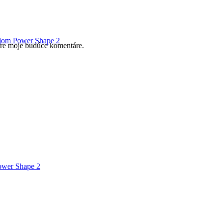
trojom Power Shape 2
pre moje budúce komentáre.
Power Shape 2