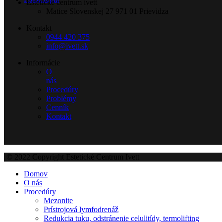
Estetické centrum ivett
Matice Slovenskej 27 971 01 Prievidza
Kontakt
0944 420 375
info@ivett.sk
Informácie
O
nás
Procedúry
Problémy
Cenník
Kontakt
© 2022 Copyright Estetické Centrum Ivett
Domov
O nás
Procedúry
Mezonite
Prístrojová lymfodrenáž
Redukcia tuku, odstránenie celulitídy, termolifting