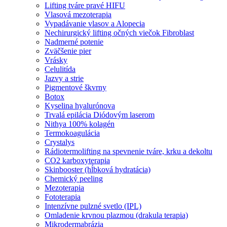
Lifting tváre pravé HIFU
Vlasová mezoterapia
Vypadávanie vlasov a Alopecia
Nechirurgický lifting očných viečok Fibroblast
Nadmerné potenie
Zväčšenie pier
Vrásky
Celulitída
Jazvy a strie
Pigmentové škvrny
Botox
Kyselina hyalurónova
Trvalá epilácia Diódovým laserom
Nithya 100% kolagén
Termokoagulácia
Crystalys
Rádiotermolifting na spevnenie tváre, krku a dekoltu
CO2 karboxyterapia
Skinbooster (hĺbková hydratácia)
Chemický peeling
Mezoterapia
Fototerapia
Intenzívne pulzné svetlo (IPL)
Omladenie krvnou plazmou (drakula terapia)
Mikrodermabrázia