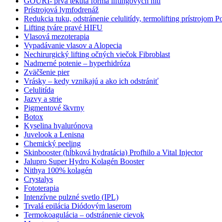
GOURI- prvá tekutá forma liftingových nití
Prístrojová lymfodrenáž
Redukcia tuku, odstránenie celulitídy, termolifting prístrojom 
Lifting tváre pravé HIFU
Vlasová mezoterapia
Vypadávanie vlasov a Alopecia
Nechirurgický lifting očných viečok Fibroblast
Nadmerné potenie – hyperhidróza
Zväčšenie pier
Vrásky – kedy vznikajú a ako ich odstrániť
Celulitída
Jazvy a strie
Pigmentové škvrny
Botox
Kyselina hyalurónova
Juvelook a Lenisna
Chemický peeling
Skinbooster (hĺbková hydratácia) Profhilo a Vital Injector
Jalupro Super Hydro Kolagén Booster
Nithya 100% kolagén
Crystalys
Fototerapia
Intenzívne pulzné svetlo (IPL)
Trvalá epilácia Diódovým laserom
Termokoagulácia – odstránenie cievok