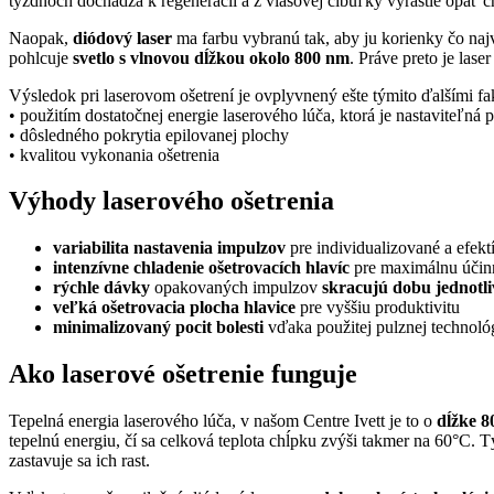
týždňoch dochádza k regenerácií a z vlasovej cibuľky vyrastie opäť c
Naopak,
diódový laser
ma farbu vybranú tak, aby ju korienky čo najv
pohlcuje
svetlo s vlnovou dĺžkou okolo 800 nm
. Práve preto je lase
Výsledok pri laserovom ošetrení je ovplyvnený ešte týmito ďalšími fa
• použitím dostatočnej energie laserového lúča, ktorá je nastaviteľná 
• dôsledného pokrytia epilovanej plochy
• kvalitou vykonania ošetrenia
Výhody laserového ošetrenia
variabilita nastavenia impulzov
pre individualizované a efekt
intenzívne chladenie ošetrovacích hlavíc
pre maximálnu účinn
rýchle dávky
opakovaných impulzov
skracujú dobu jednotli
veľká ošetrovacia plocha hlavice
pre vyššiu produktivitu
minimalizovaný pocit bolesti
vďaka použitej pulznej technoló
Ako laserové ošetrenie funguje
Tepelná energia laserového lúča, v našom Centre Ivett je to o
dĺžke 
tepelnú energiu, čí sa celková teplota chĺpku zvýši takmer na 60°C. 
zastavuje sa ich rast.