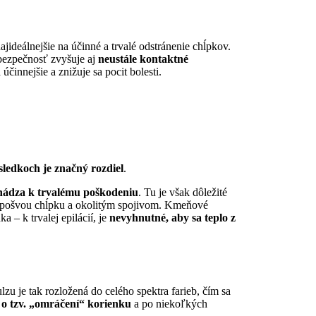
najideálnejšie na účinné a trvalé odstránenie chĺpkov.
bezpečnosť zvyšuje aj
neustále kontaktné
 účinnejšie a znižuje sa pocit bolesti.
ledkoch je značný rozdiel
.
chádza k trvalému poškodeniu
. Tu je však dôležité
u pošvou chĺpku a okolitým spojivom. Kmeňové
 – k trvalej epilácií, je
nevyhnutné, aby sa teplo z
u je tak rozložená do celého spektra farieb, čím sa
í o tzv. „omráčení“ korienku
a po niekoľkých