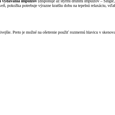
u vydávania impulzov
(disponuje až štyrmi druhmi impulzov – Single,
ároveň, pokožka potrebuje výrazne kratšiu dobu na tepelnú relaxáciu, 
ojivejšie. Preto je možné na ošetrenie použiť rozmernú hlavicu v sken