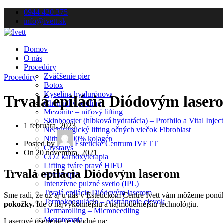
0944 420 375
info@ivett.sk
Domov
O nás
Procedúry
Zväčšenie pier
Procedúry
Botox
Kyselina hyalurónova
Trvalá epilácia Diódovým laser
Chemický peeling
Mezonite – niťový lifting
Skinbooster (hĺbková hydratácia) – Profhilo a Vital Injec
1 februára, 2023
Nechirurgický lifting očných viečok Fibroblast
Nithya 100% kolagén
Posted by
Estetické Centrum IVETT
Crystalys
On 20 novembra, 2021
CO2 karboxyterapia
Lifting tváre pravé HIFU
Trvalá epilácia Diódovým laserom
Fototerapia
Intenzívne pulzné svetlo (IPL)
Trvalá epilácia Diódovým laserom
Sme radi, že už aj u nás v Estetickom Centre Ivett vám môžeme ponúk
Termokoagulácia – odstránenie cievok
pokožky.
Ide o najvýkonnejšiu a najmodernejšiu technológiu.
Dermarolling – Microneedling
Mezoterapia
Laserové ošetrenie je vhodné na: