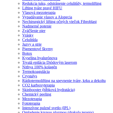
Redukcia tuku, odstránenie celulitídy, termolifting
Lifting tváre pravé HIFU
Vlasová mezoterapia
Vypadávanie vlasov a Alopecia
Nechirurgický lifting očných viečok Fibroblast
Nadmerné potenie
Zväčšenie pier
Vrásky
Celulitída
Jazvy a strie
Pigmentové škvrny
Botox
Kyselina hyalurónova
Trvalá epilácia Diódovým laserom
Nithya 100% kolagén
Termokoagulácia
Crystalys
Rádiotermolifting na spevnenie tváre, krku a dekoltu
CO2 karboxyterapia
Skinbooster (hĺbková hydratácia)
Chemický peeling
Mezoterapia
Fototerapia
Intenzívne pulzné svetlo (IPL)
Omladenie krvnou plazmou (drakula terapia)