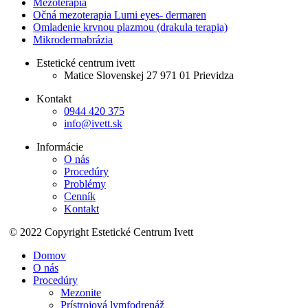
Mezoterapia
Očná mezoterapia Lumi eyes- dermaren
Omladenie krvnou plazmou (drakula terapia)
Mikrodermabrázia
Estetické centrum ivett
Matice Slovenskej 27 971 01 Prievidza
Kontakt
0944 420 375
info@ivett.sk
Informácie
O nás
Procedúry
Problémy
Cenník
Kontakt
© 2022 Copyright Estetické Centrum Ivett
Domov
O nás
Procedúry
Mezonite
Prístrojová lymfodrenáž