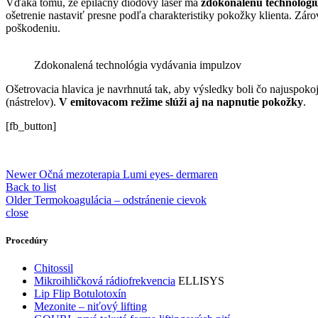
Vďaka tomu, že epilačný diódový laser ma
zdokonalenú technológi
ošetrenie nastaviť presne podľa charakteristiky pokožky klienta. Z
poškodeniu.
Zdokonalená technológia vydávania impulzov
Ošetrovacia hlavica je navrhnutá tak, aby výsledky boli čo najuspok
(nástrelov).
V emitovacom režime slúži aj na napnutie pokožky
.
[fb_button]
Newer
Očná mezoterapia Lumi eyes- dermaren
Back to list
Older
Termokoagulácia – odstránenie cievok
close
Procedúry
Chitossil
Mikroihličková rádiofrekvencia
ELLISYS
Lip Flip Botulotoxín
Mezonite – niťový lifting