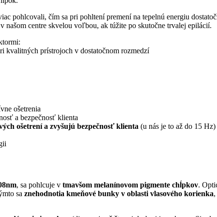
hĺpok.
iac pohlcovali, čím sa pri pohltení premení na tepelnú energiu dostato
r v našom centre skvelou voľbou, ak túžite po skutočne trvalej epilácií.
ktormi:
pri kvalitných prístrojoch v dostatočnom rozmedzí
ívne ošetrenia
osť a bezpečnosť klienta
vých ošetrení a zvyšujú bezpečnosť klienta
(u nás je to až do 15 Hz)
gii
808nm
, sa pohlcuje v
tmavšom melanínovom pigmente chĺpkov
. Opt
Týmto sa
znehodnotia kmeňové bunky v oblasti vlasového korienka
,