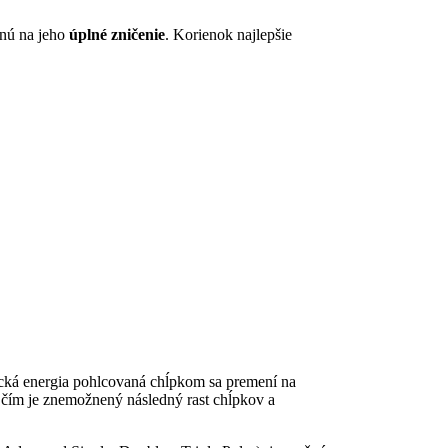
čnú na jeho
úplné zničenie
. Korienok najlepšie
ická energia pohlcovaná chĺpkom sa premení na
 čím je znemožnený následný rast chĺpkov a