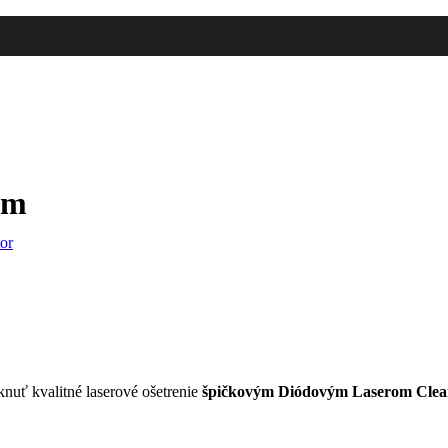
om
tor
nuť kvalitné laserové ošetrenie
špičkovým Diódovým Laserom Clear 