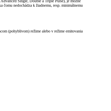
 Advanced Single, Double a Triple Pulse), je možné
vďaka čomu nedochádza k žiadnemu, resp. minimálnemu
ovacom (pohyblivom) režime alebo v režime emitovania