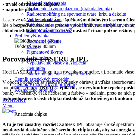
Vlasová mezoterapia
•
trvalé odstránenie chĺpkov
Omladenie krvnou plazmou (drakula terapia)
• napnutie pleti
Rádiotermolifting na spevnenie tváre, krku a dekoltu
Mikrodermabrázia
Laserové ošetrenie vykonávame
špičkovým diódovým laserom Cl
Redukcia tuku, odstránenie celulitídy, termolifting prís
Ide o
bezpečné
zariadenie, pretože vysoká frekvencia impulzov minim
Prístrojová lymfodrenáž
chladenie hlavíc
. Zároveň je možné
nastaviť rôzne pulzné režimy 
Problémy
Novinka
Nadmerné potenie
Diódový laser 808nm
Vrásky
Pigmentové škvrny
Jazvy a strie
Porovnanie LASERU a IPL
Vypadávanie vlasov a Alopecia
Celulitída
Hoci LASER a
IPL
fungujú na rovnakom princípe, t.j. zahriatie vlas
Nadmerné potenie – hyperhidróza
Cenník estetických procedúr
V oboch prípadoch sa vlasové korienky ohrievajú vďaka absorbovaniu
Cenník Kozmetických procedúr
podotknúť, že
pre TRVALÚ epiláciu, je nevyhnutné tepelne pošk
Kozmetické produkty
bunky – korienky, však neobsahujú farbivo – melanín, preto na nich p
pigmentovaných častí chĺpku dostalo až ku kmeňovým bunkám 
KONTAKT
Menu
Anatómia chĺpku
A tu je ten zásadný rozdiel!
Z
áblesk IPL
obsahuje široké spektrum 
neodovzdá dostatočne silné svetlo do chĺpku tak, aby sa energia