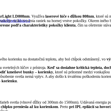
earLight LD808nm
. Využíva
laserové lúče s dĺžkou 808nm
, ktoré sú 
trojom Power Shape 2
alizuje riziko tvorenia raniek na hornej vrstve pokožky. Okrem iného 
presne podľa charakteristiky pokožky klienta
, čím sa ošetrenie stáva
ového korienku na dostatočnú teplotu, aby bol chĺpok odstránený, vo
výs
 svetelných lúčov z prístroja.
Keď sa dosiahne kritická teplota, do
odiť kmeňové bunky – korienky
, ktoré sú prítomné medzi vonkajšo
ôsobenie svetla nemá vplyv. A aby došlo k trvalému poškodeniu korienka
– korienku
.
farieb svetla (vlnové dĺžky od 300nm do 1500nm). Udávaná energia pulz
 z chĺpku preniesla až ku korienkom
. Preto
pri IPL epilácií sa hovor