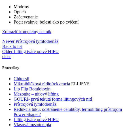
Modriny
Opuch
Začervenanie
Pocit svalovej bolesti ako po cvičení
Zobraziť kompletný cenník
Newer
Prístrojová lymfodrenáž
Back to list
Older
Lifting tváre pravé HIFU
close
Procedúry
Chitossil
Mikroihličková rádiofrekvencia
ELLISYS
Lip Flip Botulotoxín
Mezonite – niťový lifting
GOURI- prvá tekutá forma liftingových nití
Prístrojová lymfodrenáž
Redukcia tuku, odstránenie celulitídy, termolifting prístrojom
Power Shape 2
Lifting tváre pravé HIFU
Vlasová mezoterapia