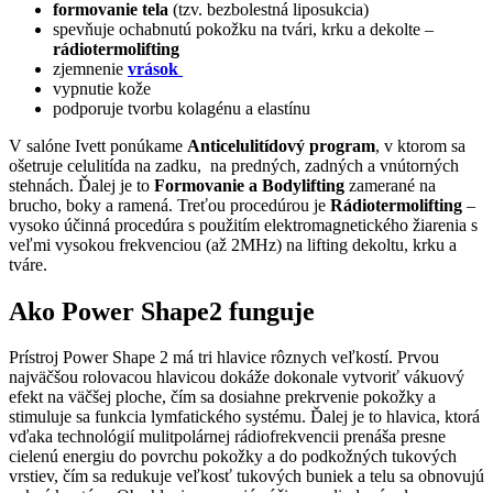
formovanie tela
(tzv. bezbolestná liposukcia)
spevňuje ochabnutú pokožku na tvári, krku a dekolte –
rádiotermolifting
zjemnenie
vrások
vypnutie kože
podporuje tvorbu kolagénu a elastínu
V salóne Ivett ponúkame
Anticelulitídový program
, v ktorom sa
ošetruje celulitída na zadku, na predných, zadných a vnútorných
stehnách. Ďalej je to
Formovanie a Bodylifting
zamerané na
brucho, boky a ramená. Treťou procedúrou je
Rádiotermolifting
–
vysoko účinná procedúra s použitím elektromagnetického žiarenia s
veľmi vysokou frekvenciou (až 2MHz) na lifting dekoltu, krku a
tváre.
Ako Power Shape2 funguje
Prístroj Power Shape 2 má tri hlavice rôznych veľkostí. Prvou
najväčšou rolovacou hlavicou dokáže dokonale vytvoriť vákuový
efekt na väčšej ploche, čím sa dosiahne prekrvenie pokožky a
stimuluje sa funkcia lymfatického systému. Ďalej je to hlavica, ktorá
vďaka technológií mulitpolárnej rádiofrekvencii prenáša presne
cielenú energiu do povrchu pokožky a do podkožných tukových
vrstiev, čím sa redukuje veľkosť tukových buniek a telu sa obnovujú