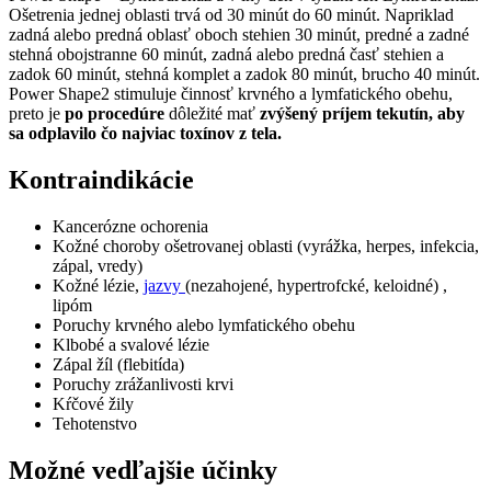
Ošetrenia jednej oblasti trvá od 30 minút do 60 minút. Napriklad
zadná alebo predná oblasť oboch stehien 30 minút, predné a zadné
stehná obojstranne 60 minút, zadná alebo predná časť stehien a
zadok 60 minút, stehná komplet a zadok 80 minút, brucho 40 minút.
Power Shape2 stimuluje činnosť krvného a lymfatického obehu,
preto je
po procedúre
dôležité mať
zvýšený príjem tekutín, aby
sa odplavilo čo najviac toxínov z tela.
Kontraindikácie
Kancerózne ochorenia
Kožné choroby ošetrovanej oblasti (vyrážka, herpes, infekcia,
zápal, vredy)
Kožné lézie,
jazvy
(nezahojené, hypertrofcké, keloidné) ,
lipóm
Poruchy krvného alebo lymfatického obehu
Klbobé a svalové lézie
Zápal žíl (flebitída)
Poruchy zrážanlivosti krvi
Kŕčové žily
Tehotenstvo
Možné vedľajšie účinky