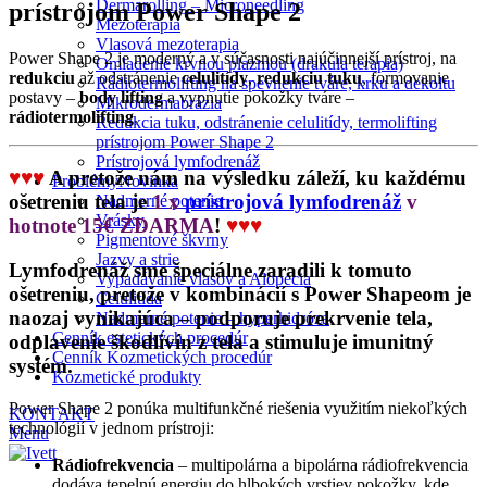
Dermarolling – Microneedling
prístrojom Power Shape 2
Mezoterapia
Vlasová mezoterapia
Power Shape 2 je moderný a v súčasnosti najúčinnejší prístroj, na
Omladenie krvnou plazmou (drakula terapia)
redukciu
až odstránenie
celulitídy
,
redukciu tuku
, formovanie
Rádiotermolifting na spevnenie tváre, krku a dekoltu
postavy –
body lifting
a vypnutie pokožky tváre –
Mikrodermabrázia
rádiotermolifting
.
Redukcia tuku, odstránenie celulitídy, termolifting
prístrojom Power Shape 2
Prístrojová lymfodrenáž
♥♥♥
A pretože nám na výsledku záleží, ku každému
Problémy
Novinka
ošetreniu tela je
1 x
prístrojová lymfodrenáž
v
Nadmerné potenie
Vrásky
hotnote 15€ ZDARMA
!
♥♥♥
Pigmentové škvrny
Jazvy a strie
Lymfodrenáž sme špeciálne zaradili k tomuto
Vypadávanie vlasov a Alopecia
ošetreniu, pretože v kombinácií s Power Shapeom je
Celulitída
naozaj vynikajúca – podporuje prekrvenie tela,
Nadmerné potenie – hyperhidróza
Cenník estetických procedúr
odplavenie škodlivín z tela a stimuluje imunitný
Cenník Kozmetických procedúr
systém.
Kozmetické produkty
Power Shape
2
ponúka multifunkčné riešenia využitím niekoľkých
KONTAKT
technológií v jednom prístroji:
Menu
Rádiofrekvencia
– multipolárna a bipolárna rádiofrekvencia
dodáva tepelnú energiu do hlbokých vrstiev pokožky, kde