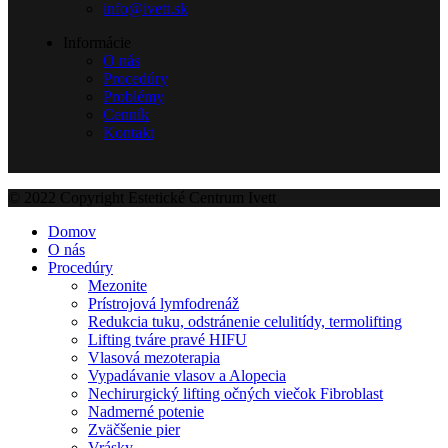
info@ivett.sk
Informácie
O nás
Procedúry
Problémy
Cenník
Kontakt
© 2022 Copyright Estetické Centrum Ivett
Domov
O nás
Procedúry
Mezonite
Prístrojová lymfodrenáž
Redukcia tuku, odstránenie celulitídy, termolifting
Lifting tváre pravé HIFU
Vlasová mezoterapia
Vypadávanie vlasov a Alopecia
Nechirurgický lifting očných viečok Fibroblast
Nadmerné potenie
Zväčšenie pier
Vrásky