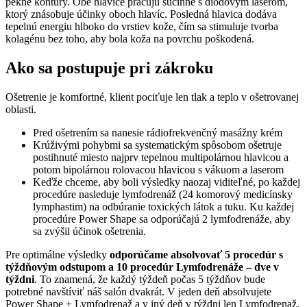
pekné kontúry. Obe hlavice pracujú súčinne s diodovým laserom,
ktorý znásobuje účinky oboch hlavíc. Posledná hlavica dodáva
tepelnú energiu hlboko do vrstiev kože, čím sa stimuluje tvorba
kolagénu bez toho, aby bola koža na povrchu poškodená.
Ako sa postupuje pri zákroku
Ošetrenie je komfortné, klient pociťuje len tlak a teplo v ošetrovanej
oblasti.
Pred ošetrením sa nanesie rádiofrekvenčný masážny krém
Krúživými pohybmi sa systematickým spôsobom ošetruje
postihnuté miesto najprv tepelnou multipolárnou hlavicou a
potom bipolárnou rolovacou hlavicou s vákuom a laserom
Keďže chceme, aby boli výsledky naozaj viditeľné, po každej
procedúre nasleduje lymfodrenáž (24 komorový medicínsky
lymphastim) na odbúranie toxických látok a tuku. Ku každej
procedúre Power Shape sa odporúčajú 2 lymfodrenáže, aby
sa zvýšil účinok ošetrenia.
Pre optimálne výsledky
odporúčame absolvovať 5 procedúr s
týždňovým odstupom a 10 procedúr Lymfodrenáže – dve v
týždni
. To znamená, že každý týždeň počas 5 týždňov bude
potrebné navštíviť náš salón dvakrát. V jeden deň absolvujete
Power Shape + Lymfodrenaž a v iný deň v týždni len Lymfodrenaž.