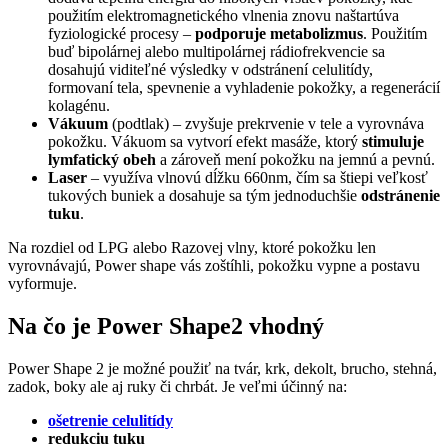
použitím elektromagnetického vlnenia znovu naštartúva
fyziologické procesy –
podporuje metabolizmus
. Použitím
buď bipolárnej alebo multipolárnej rádiofrekvencie sa
dosahujú viditeľné výsledky v odstránení celulitídy,
formovaní tela, spevnenie a vyhladenie pokožky, a regenerácií
kolagénu.
Vákuum
(podtlak) – zvyšuje prekrvenie v tele a vyrovnáva
pokožku. Vákuom sa vytvorí efekt masáže, ktorý
stimuluje
lymfatický obeh
a zároveň mení pokožku na jemnú a pevnú.
Laser
– využíva vlnovú dĺžku 660nm, čím sa štiepi veľkosť
tukových buniek a dosahuje sa tým jednoduchšie
odstránenie
tuku
.
Na rozdiel od LPG alebo Razovej vlny, ktoré pokožku len
vyrovnávajú, Power shape vás zoštíhli, pokožku vypne a postavu
vyformuje.
Na čo je Power Shape2 vhodný
Power Shape
2
je možné použiť na tvár, krk, dekolt, brucho, stehná,
zadok, boky ale aj ruky či chrbát. Je veľmi účinný na:
ošetrenie celulitídy
redukciu tuku