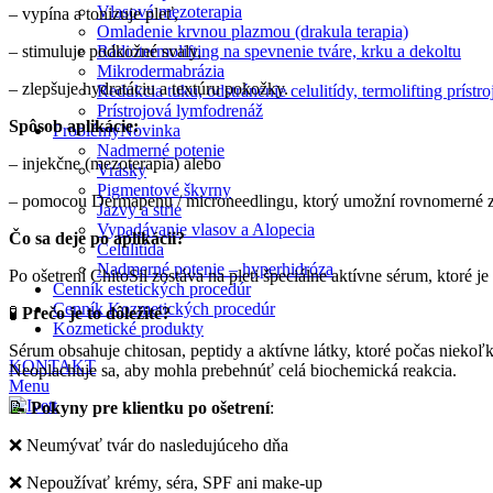
Vlasová mezoterapia
– vypína a tonizuje pleť,
Omladenie krvnou plazmou (drakula terapia)
– stimuluje podkožné svaly,
Rádiotermolifting na spevnenie tváre, krku a dekoltu
Mikrodermabrázia
– zlepšuje hydratáciu a textúru pokožky.
Redukcia tuku, odstránenie celulitídy, termolifting prís
Prístrojová lymfodrenáž
Spôsob aplikácie:
Problémy
Novinka
Nadmerné potenie
– injekčne (mezoterapia) alebo
Vrásky
Pigmentové škvrny
– pomocou Dermapenu / microneedlingu, ktorý umožní rovnomerné za
Jazvy a strie
Vypadávanie vlasov a Alopecia
Čo sa deje po aplikácii?
Celulitída
Nadmerné potenie – hyperhidróza
Po ošetrení ChitoSil zostáva na pleti špeciálne aktívne sérum, ktoré 
Cenník estetických procedúr
Cenník Kozmetických procedúr
🧪
Prečo je to dôležité?
Kozmetické produkty
Sérum obsahuje chitosan, peptidy a aktívne látky, ktoré počas niekoľ
KONTAKT
Neoplachuje sa, aby mohla prebehnúť celá biochemická reakcia.
Menu
📝
Pokyny pre klientku po ošetrení
:
❌ Neumývať tvár do nasledujúceho dňa
❌ Nepoužívať krémy, séra, SPF ani make-up