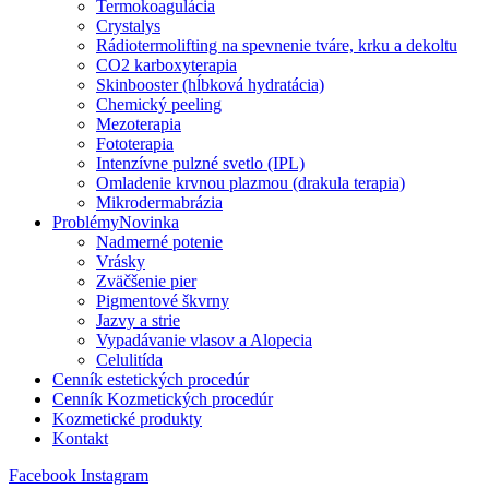
Termokoagulácia
Crystalys
Rádiotermolifting na spevnenie tváre, krku a dekoltu
CO2 karboxyterapia
Skinbooster (hĺbková hydratácia)
Chemický peeling
Mezoterapia
Fototerapia
Intenzívne pulzné svetlo (IPL)
Omladenie krvnou plazmou (drakula terapia)
Mikrodermabrázia
Problémy
Novinka
Nadmerné potenie
Vrásky
Zväčšenie pier
Pigmentové škvrny
Jazvy a strie
Vypadávanie vlasov a Alopecia
Celulitída
Cenník estetických procedúr
Cenník Kozmetických procedúr
Kozmetické produkty
Kontakt
Facebook
Instagram