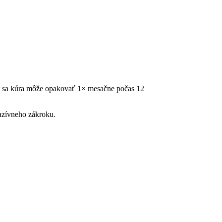
ekt sa kúra môže opakovať 1× mesačne počas 12
vazívneho zákroku.