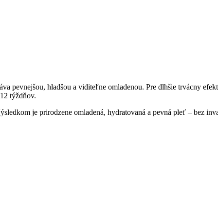
 stáva pevnejšou, hladšou a viditeľne omladenou. Pre dlhšie trvácny ef
 12 týždňov.
. Výsledkom je prirodzene omladená, hydratovaná a pevná pleť – bez in