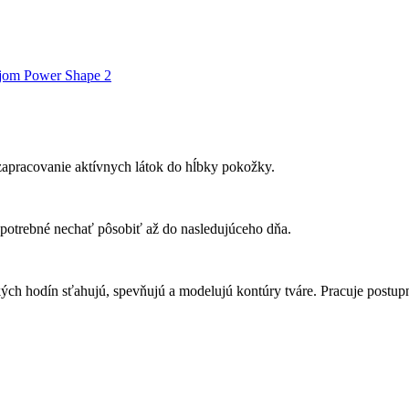
trojom Power Shape 2
pracovanie aktívnych látok do hĺbky pokožky.
je potrebné nechať pôsobiť až do nasledujúceho dňa.
kých hodín sťahujú, spevňujú a modelujú kontúry tváre. Pracuje postupne