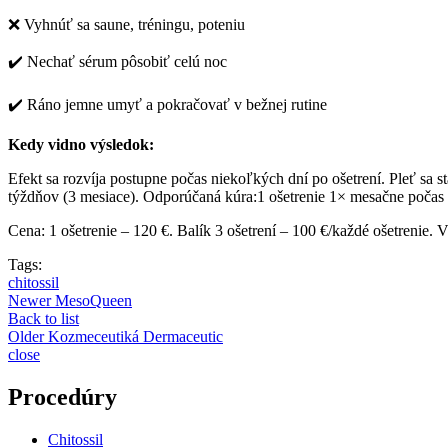
❌ Vyhnúť sa saune, tréningu, poteniu
✔️ Nechať sérum pôsobiť celú noc
✔️ Ráno jemne umyť a pokračovať v bežnej rutine
Kedy vidno výsledok:
Efekt sa rozvíja postupne počas niekoľkých dní po ošetrení. Pleť sa
týždňov (3 mesiace). Odporúčaná kúra:1 ošetrenie 1× mesačne počas
Cena: 1 ošetrenie – 120 €. Balík 3 ošetrení – 100 €/každé ošetrenie
Tags:
chitossil
Newer
MesoQueen
Back to list
Older
Kozmeceutiká Dermaceutic
close
Procedúry
Chitossil