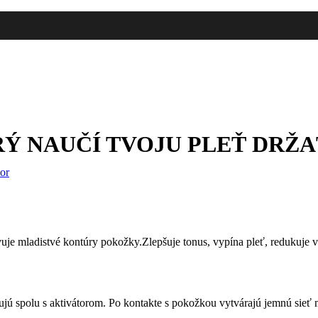
ORÝ NAUČÍ TVOJU PLEŤ DRŽA
tor
uje mladistvé kontúry pokožky.Zlepšuje tonus, vypína pleť, redukuje vr
kujú spolu s aktivátorom. Po kontakte s pokožkou vytvárajú jemnú sieť 