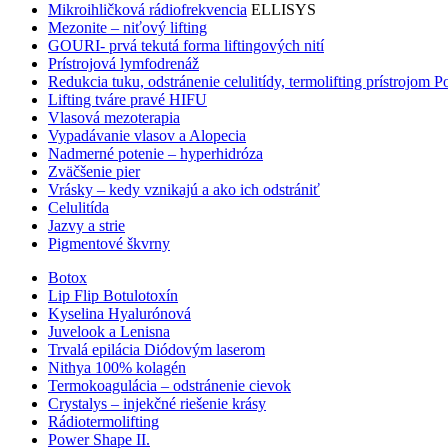
Mikroihličková rádiofrekvencia
ELLISYS
Mezonite – niťový lifting
GOURI- prvá tekutá forma liftingových nití
Prístrojová lymfodrenáž
Redukcia tuku, odstránenie celulitídy, termolifting prístrojom 
Lifting tváre pravé HIFU
Vlasová mezoterapia
Vypadávanie vlasov a Alopecia
Nadmerné potenie – hyperhidróza
Zväčšenie pier
Vrásky – kedy vznikajú a ako ich odstrániť
Celulitída
Jazvy a strie
Pigmentové škvrny
Botox
Lip Flip Botulotoxín
Kyselina Hyalurónová
Juvelook a Lenisna
Trvalá epilácia Diódovým laserom
Nithya 100% kolagén
Termokoagulácia – odstránenie cievok
Crystalys – injekčné riešenie krásy
Rádiotermolifting
Power Shape II.