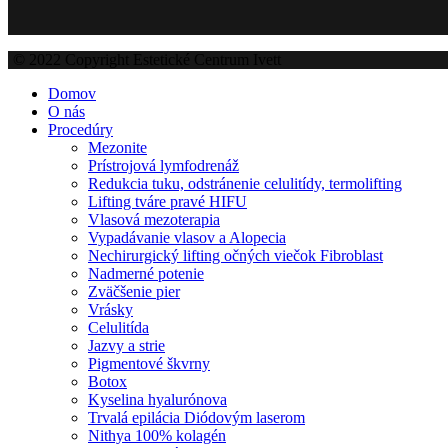
© 2022 Copyright Estetické Centrum Ivett
Domov
O nás
Procedúry
Mezonite
Prístrojová lymfodrenáž
Redukcia tuku, odstránenie celulitídy, termolifting
Lifting tváre pravé HIFU
Vlasová mezoterapia
Vypadávanie vlasov a Alopecia
Nechirurgický lifting očných viečok Fibroblast
Nadmerné potenie
Zväčšenie pier
Vrásky
Celulitída
Jazvy a strie
Pigmentové škvrny
Botox
Kyselina hyalurónova
Trvalá epilácia Diódovým laserom
Nithya 100% kolagén