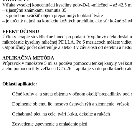
Vďaka vysokej koncentrácii kyseliny poly-D-L -mliečnej – až 42,5 mg 
– s jasnými známkami starnutia 35 +
– s potrebou zväčšiť objem prepadnutých oblastí tváre
– je určený najmä na korekciu kožných priehlbín, ako sú: kožné záhy
EFEKT ÚČINKU
Účinky terapie sú viditeľné ihneď po podaní. Výplňový efekt dosiah
mikročastíc kyseliny mliečnej PDLLA. Po 6 mesiacoch môžete vidie
Odporúčaný počet ošetrení je 2 alebo 3 v závislosti od defektu a ne
APLIKAČNÁ METÓDA
Prípravok v množstve 5 ml sa podáva pomocou tenkej kanyly veľkost
alebo pomocou ihly veľkosti G25-26 – aplikuje sa do podkožného ale
Oblasti aplikácie:
· Očné kruhy a a strata objemu v očnom okolí(“prepadlinky pod 
· Doplnenie objemu líc ,nosovo ústnych rýh a zjemnenie vrások
· Ochabnutá pleť na celej tvári ,krku, dekolte a rukách
· Zosvetlenie ,spevnenie a omladenie pleti