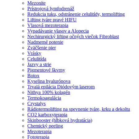
Mezonite
Prístrojová lymfodrenáž
Redukcia tuku, odstránenie celulitídy, termolifting
Lifting tváre pravé HIFU
Vlasová mezoterapia
Vypadávanie vlasov a Alopecia
Nechirurgický lifting očných viečok Fibroblast
Nadmerné potenie
Zväčšenie pier
Vrásky
Celulitída
Jazvy a strie
Pigmentové škvrny
Botox
Kyselina hyalurónova
Trvalá epilácia Diódovým laserom
Nithya 100% kolagén
Termokoagulácia
Crystalys
Rádiotermolifting na spevnenie tváre, krku a dekoltu
CO2 karboxyterapia
Skinbooster (hĺbková hydratácia)
Chemický peeling
Mezoterapia
Fototerapia