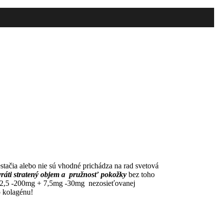
tačia alebo nie sú vhodné prichádza na rad svetová
ráti stratený objem a pružnosť pokožky
bez toho
u 42,5 -200mg + 7,5mg -30mg nezosieťovanej
o kolagénu!