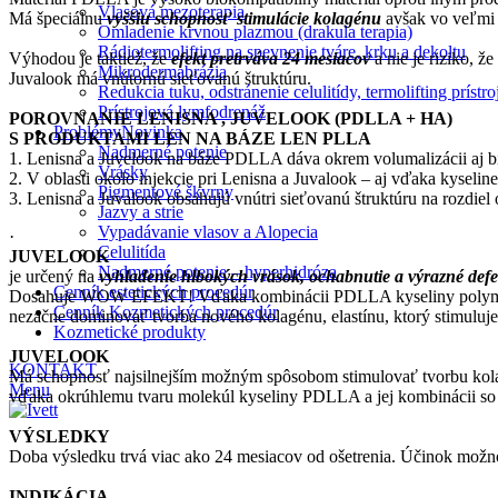
Vlasová mezoterapia
Má špeciálnu
vyššiu schopnosť stimulácie kolagénu
avšak vo veľmi 
Omladenie krvnou plazmou (drakula terapia)
Rádiotermolifting na spevnenie tváre, krku a dekoltu
Výhodou je taktiež, že
efekt pretrváva 24 mesiacov
a nie je riziko, 
Mikrodermabrázia
Juvalook má vnútornú sieťovanú štruktúru.
Redukcia tuku, odstránenie celulitídy, termolifting prís
Prístrojová lymfodrenáž
POROVNANIE LENISNA , JUVELOOK (PDLLA + HA)
Problémy
Novinka
S PRODUKTAMI LEN NA BÁZE LEN PLLA
Nadmerné potenie
1. Lenisna a Juvelook na báze PDLLA dáva okrem volumalizácii aj bi
Vrásky
2. V oblasti okolo injekcie pri Lenisna a Juvalook – aj vďaka kyseli
Pigmentové škvrny
3. Lenisna a Juvalook obsahujú vnútri sieťovanú štruktúru na rozdiel
Jazvy a strie
Vypadávanie vlasov a Alopecia
·
Celulitída
JUVELOOK
Nadmerné potenie – hyperhidróza
je určený na
vyhladenie hlbokých vrások, ochabnutie a výrazné defe
Cenník estetických procedúr
Dosahuje WOW EFEKT! Vďaka kombinácii PDLLA kyseliny polymliečn
Cenník Kozmetických procedúr
nezačne dominovať tvorba nového kolagénu, elastínu, ktorý stimuluje
Kozmetické produkty
JUVELOOK
KONTAKT
Má schopnosť najsilnejším možným spôsobom stimulovať tvorbu ko
Menu
vďaka okrúhlemu tvaru molekúl kyseliny PDLLA a jej kombinácii so
VÝSLEDKY
Doba výsledku trvá viac ako 24 mesiacov od ošetrenia. Účinok mož
INDIKÁCIA