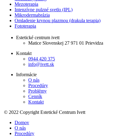
Mezoterapia
Intenzívne pulzné svetlo (IPL)
Mikrodermabrázia
Omladenie krvnou plazmou (drakula terapia)
Fototerapia
Estetické centrum ivett
Matice Slovenskej 27 971 01 Prievidza
Kontakt
0944 420 375
info@ivett.sk
Informácie
O nás
Procedúry
Problémy
Cenník
Kontakt
© 2022 Copyright Estetické Centrum Ivett
Domov
O nás
Procedúry