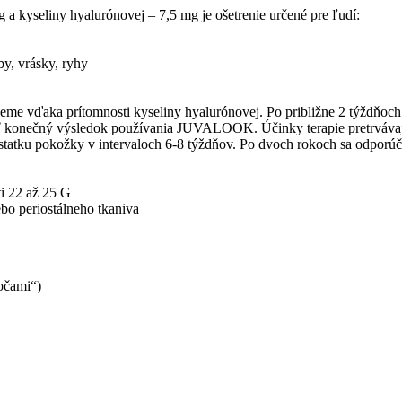
a kyseliny hyalurónovej – 7,5 mg je ošetrenie určené pre ľudí:
by, vrásky, ryhy
neme vďaka prítomnosti kyseliny hyalurónovej. Po približne 2 týždňoch
ť konečný výsledok používania JUVALOOK. Účinky terapie pretrvávajú 
dostatku pokožky v intervaloch 6-8 týždňov. Po dvoch rokoch sa odpor
i 22 až 25 G
bo periostálneho tkaniva
očami“)