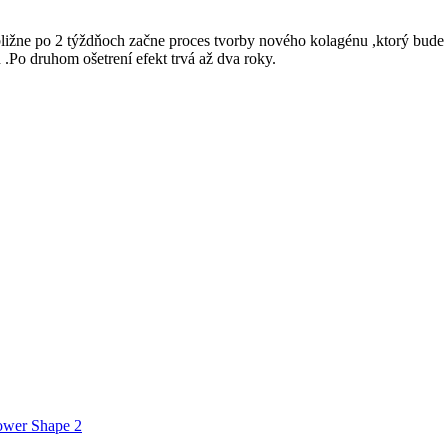
ibližne po 2 týždňoch začne proces tvorby nového kolagénu ,ktorý bude k
 .Po druhom ošetrení efekt trvá až dva roky.
Power Shape 2