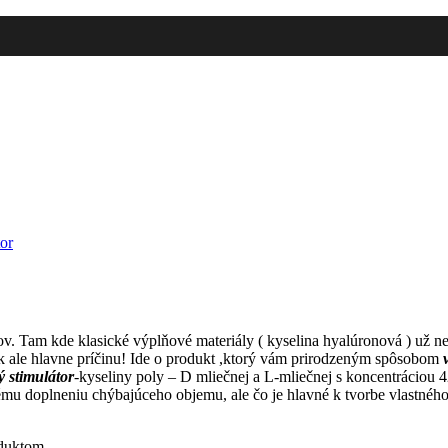
tor
. Tam kde klasické výplňové materiály ( kyselina hyalúronová ) už nes
ok ale hlavne príčinu! Ide o produkt ,ktorý vám prirodzeným spôsobom
v
ý stimulátor
-kyseliny poly – D mliečnej a L-mliečnej s koncentrácio
nému doplneniu chýbajúceho objemu, ale čo je hlavné k tvorbe vlastnéh
oduktom.