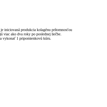
 je iniciovaná produkcia kolagénu prítomnosťou
viac ako dva roky po poslednej liečbe.
úča vykonať 1 pripomienkovú kúru.