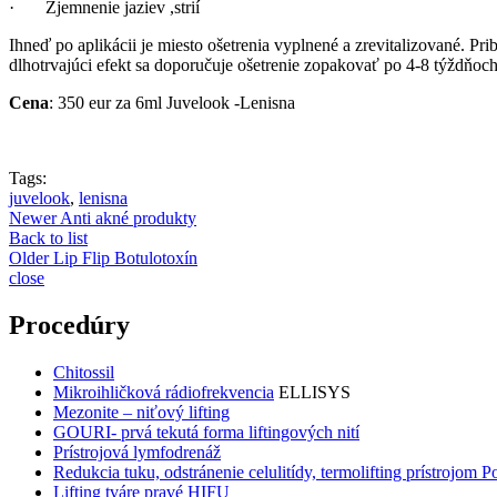
· Zjemnenie jaziev ,strií
Ihneď po aplikácii je miesto ošetrenia vyplnené a zrevitalizované. Pr
dlhotrvajúci efekt sa doporučuje ošetrenie zopakovať po 4-8 týždňoch
Cena
: 350 eur za 6ml Juvelook -Lenisna
Tags:
juvelook
,
lenisna
Newer
Anti akné produkty
Back to list
Older
Lip Flip Botulotoxín
close
Procedúry
Chitossil
Mikroihličková rádiofrekvencia
ELLISYS
Mezonite – niťový lifting
GOURI- prvá tekutá forma liftingových nití
Prístrojová lymfodrenáž
Redukcia tuku, odstránenie celulitídy, termolifting prístrojom 
Lifting tváre pravé HIFU