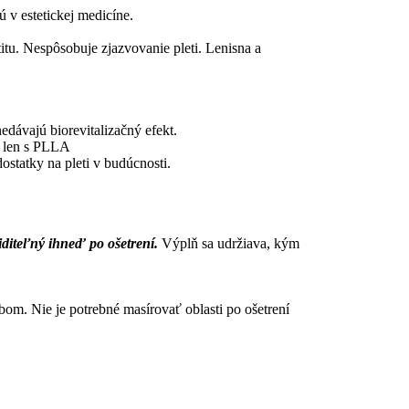
 v estetickej medicíne.
itu. Nespôsobuje zjazvovanie pleti. Lenisna a
dávajú biorevitalizačný efekt.
h len s PLLA
ostatky na pleti v budúcnosti.
iditeľný ihneď po ošetrení.
Výplň sa udržiava, kým
m. Nie je potrebné masírovať oblasti po ošetrení