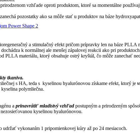
prirodzenom vzhľade oproti produktom, ktoré sa momentálne používajú
že zanechá pozostatky ako sa môže stať u produktov na báze hydroxyapat
trojom Power Shape 2
oregeneračný a stimulačný efekt pričom prípravky len na báze PLLA ne
ne dochádza k normálnej ale menšej zápalovej reakcii ako pri produktoc
 od PLLA materiálu, ktorý obsahuje ostrý kryštál, čo môže zanechať ned
kty tkaniva.
ej s HA, teda s kyselinou hyalurónovou získame efekt, ktorý je
v
 kyselina polymliečna.
lagénu a
prinavrátiť mladistvý vzhľad
postupným a prirodzeným spôsobo
 nezosieťovanou kyselinou hyalurónovou.
no udržať vykonaním 1 pripomienkovej kúry až po 24 mesiacoch.