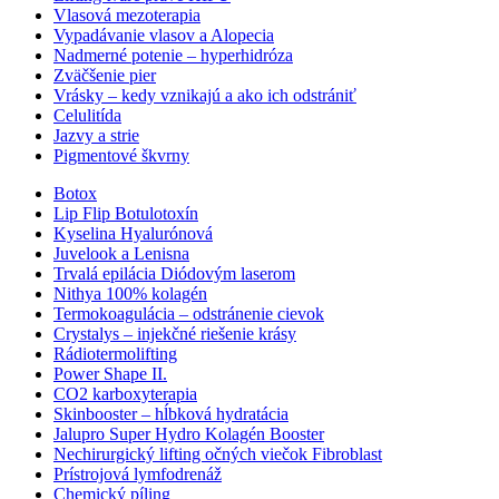
Vlasová mezoterapia
Vypadávanie vlasov a Alopecia
Nadmerné potenie – hyperhidróza
Zväčšenie pier
Vrásky – kedy vznikajú a ako ich odstrániť
Celulitída
Jazvy a strie
Pigmentové škvrny
Botox
Lip Flip Botulotoxín
Kyselina Hyalurónová
Juvelook a Lenisna
Trvalá epilácia Diódovým laserom
Nithya 100% kolagén
Termokoagulácia – odstránenie cievok
Crystalys – injekčné riešenie krásy
Rádiotermolifting
Power Shape II.
CO2 karboxyterapia
Skinbooster – hĺbková hydratácia
Jalupro Super Hydro Kolagén Booster
Nechirurgický lifting očných viečok Fibroblast
Prístrojová lymfodrenáž
Chemický píling