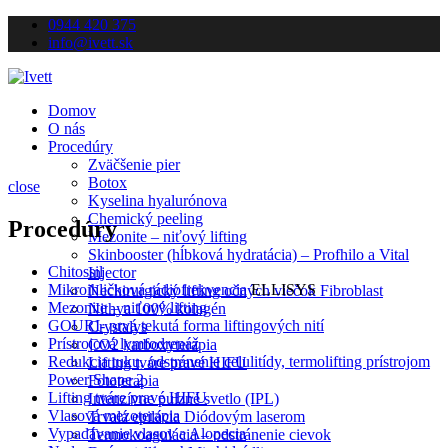
0944 420 375
info@ivett.sk
Domov
O nás
Procedúry
Zväčšenie pier
Botox
close
Kyselina hyalurónova
Chemický peeling
Procedúry
Mezonite – niťový lifting
Skinbooster (hĺbková hydratácia) – Profhilo a Vital
Chitossil
Injector
Mikroihličková rádiofrekvencia
ELLISYS
Nechirurgický lifting očných viečok Fibroblast
Mezonite – niťový lifting
Nithya 100% kolagén
GOURI- prvá tekutá forma liftingových nití
Crystalys
Prístrojová lymfodrenáž
CO2 karboxyterapia
Redukcia tuku, odstránenie celulitídy, termolifting prístrojom
Lifting tváre pravé HIFU
Power Shape 2
Fototerapia
Lifting tváre pravé HIFU
Intenzívne pulzné svetlo (IPL)
Vlasová mezoterapia
Trvalá epilácia Diódovým laserom
Vypadávanie vlasov a Alopecia
Termokoagulácia – odstránenie cievok