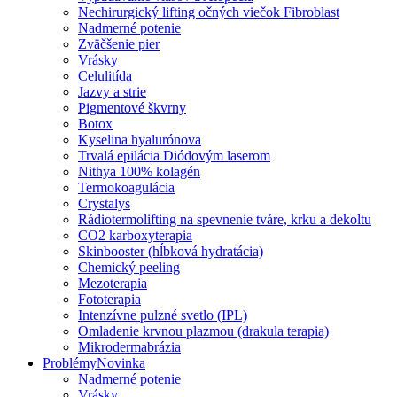
Nechirurgický lifting očných viečok Fibroblast
Nadmerné potenie
Zväčšenie pier
Vrásky
Celulitída
Jazvy a strie
Pigmentové škvrny
Botox
Kyselina hyalurónova
Trvalá epilácia Diódovým laserom
Nithya 100% kolagén
Termokoagulácia
Crystalys
Rádiotermolifting na spevnenie tváre, krku a dekoltu
CO2 karboxyterapia
Skinbooster (hĺbková hydratácia)
Chemický peeling
Mezoterapia
Fototerapia
Intenzívne pulzné svetlo (IPL)
Omladenie krvnou plazmou (drakula terapia)
Mikrodermabrázia
Problémy
Novinka
Nadmerné potenie
Vrásky