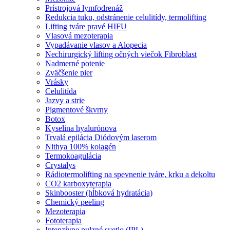
Prístrojová lymfodrenáž
Redukcia tuku, odstránenie celulitídy, termolifting
Lifting tváre pravé HIFU
Vlasová mezoterapia
Vypadávanie vlasov a Alopecia
Nechirurgický lifting očných viečok Fibroblast
Nadmerné potenie
Zväčšenie pier
Vrásky
Celulitída
Jazvy a strie
Pigmentové škvrny
Botox
Kyselina hyalurónova
Trvalá epilácia Diódovým laserom
Nithya 100% kolagén
Termokoagulácia
Crystalys
Rádiotermolifting na spevnenie tváre, krku a dekoltu
CO2 karboxyterapia
Skinbooster (hĺbková hydratácia)
Chemický peeling
Mezoterapia
Fototerapia
Intenzívne pulzné svetlo (IPL)