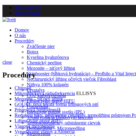
0944 420 375
info@ivett.sk
Domov
O nás
Procedúry
Zväčšenie pier
Botox
Kyselina hyalurónova
close
Chemický peeling
Mezonite – niťový lifting
Procedúry
Skinbooster (hĺbková hydratácia) – Profhilo a Vital Injec
Nechirurgický lifting očných viečok Fibroblast
Nithya 100% kolagén
Chitossil
Crystalys
Mikroihličková rádiofrekvencia
ELLISYS
CO2 karboxyterapia
Mezonite – niťový lifting
Lifting tváre pravé HIFU
GOURI- prvá tekutá forma liftingových nití
Fototerapia
Prístrojová lymfodrenáž
Intenzívne pulzné svetlo (IPL)
Redukcia tuku, odstránenie celulitídy, termolifting prístrojom 
Trvalá epilácia Diódovým laserom
Lifting tváre pravé HIFU
Termokoagulácia – odstránenie cievok
Vlasová mezoterapia
Dermarolling – Microneedling
Vypadávanie vlasov a Alopecia
Mezoterapia