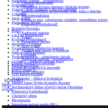
Nadmerné potenie – hyperhidróza
Vlasová mezoterapia
Zväčšenie pier
Omladenie krvnou plazmou (drakula terapia)
Vrásky – kedy vznikajú a ako ich odstrániť
Rádiotermolifting na spevnenie tváre, krku a dekoltu
Celulitída
Mikrodermabrázia
Jazvy a strie
Redukcia tuku, odstránenie celulitídy, termolifting prís
Pigmentové škvrny
Prístrojová lymfodrenáž
Problémy
Novinka
Botox
Nadmerné potenie
Lip Flip Botulotoxín
Vrásky
Kyselina Hyalurónová
Pigmentové škvrny
Juvelook a Lenisna
Jazvy a strie
Trvalá epilácia Diódovým laserom
Vypadávanie vlasov a Alopecia
Nithya 100% kolagén
Celulitída
Termokoagulácia – odstránenie cievok
Nadmerné potenie – hyperhidróza
Crystalys – injekčné riešenie krásy
Cenník estetických procedúr
Rádiotermolifting
Cenník Kozmetických procedúr
Power Shape II.
Kozmetické produkty
CO2 karboxyterapia
Skinbooster – hĺbková hydratácia
KONTAKT
Jalupro Super Hydro Kolagén Booster
Menu
Nechirurgický lifting očných viečok Fibroblast
Prístrojová lymfodrenáž
Chemický píling
Mezoterapia
Intenzívne pulzné svetlo (IPL)