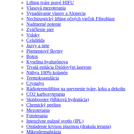
Lifting tváre pravé HIFU
Vlasová mezoterapia
Vypadávanie vlasov a Alopecia
Nechirurgický lifting očných viečok Fibroblast
Nadmerné potenie
Zväčšenie pier
Vrásky
Celulitída
Jazvy a strie
Pigmentové škvrny
Botox
Kyselina hyalurónova
Trvalá epilácia Diódovým laserom
Nithya 100% kolagén
Termokoagulácia
Crystalys
Rádiotermolifting na spevnenie tváre, krku a dekoltu
CO2 karboxyterapia
Skinbooster (hĺbková hydratácia)
Chemický peeling
Mezoterapia
Fototerapia
Intenzívne pulzné svetlo (IPL)
Omladenie krvnou plazmou (drakula terapia)
Mikrodermabrázia