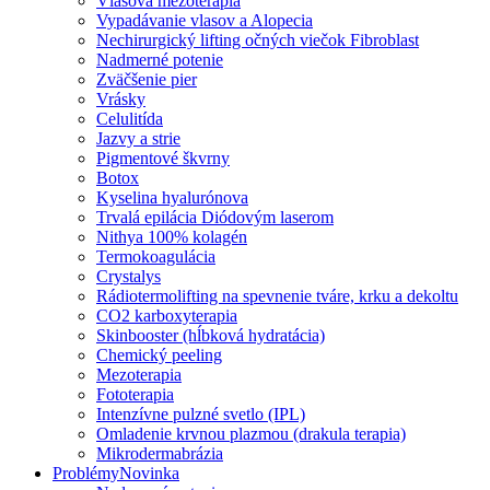
Vlasová mezoterapia
Vypadávanie vlasov a Alopecia
Nechirurgický lifting očných viečok Fibroblast
Nadmerné potenie
Zväčšenie pier
Vrásky
Celulitída
Jazvy a strie
Pigmentové škvrny
Botox
Kyselina hyalurónova
Trvalá epilácia Diódovým laserom
Nithya 100% kolagén
Termokoagulácia
Crystalys
Rádiotermolifting na spevnenie tváre, krku a dekoltu
CO2 karboxyterapia
Skinbooster (hĺbková hydratácia)
Chemický peeling
Mezoterapia
Fototerapia
Intenzívne pulzné svetlo (IPL)
Omladenie krvnou plazmou (drakula terapia)
Mikrodermabrázia
Problémy
Novinka