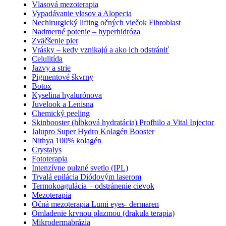
Vlasová mezoterapia
Vypadávanie vlasov a Alopecia
Nechirurgický lifting očných viečok Fibroblast
Nadmerné potenie – hyperhidróza
Zväčšenie pier
Vrásky – kedy vznikajú a ako ich odstrániť
Celulitída
Jazvy a strie
Pigmentové škvrny
Botox
Kyselina hyalurónova
Juvelook a Lenisna
Chemický peeling
Skinbooster (hĺbková hydratácia) Profhilo a Vital Injector
Jalupro Super Hydro Kolagén Booster
Nithya 100% kolagén
Crystalys
Fototerapia
Intenzívne pulzné svetlo (IPL)
Trvalá epilácia Diódovým laserom
Termokoagulácia – odstránenie cievok
Mezoterapia
Očná mezoterapia Lumi eyes- dermaren
Omladenie krvnou plazmou (drakula terapia)
Mikrodermabrázia