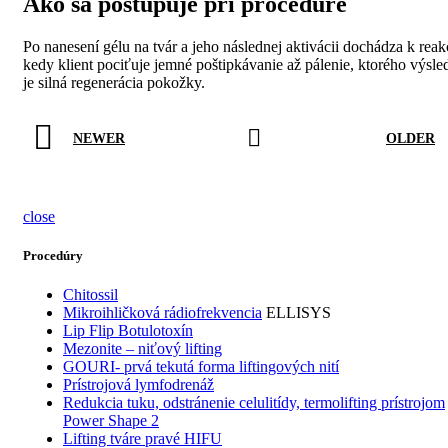
Ako sa postupuje pri procedúre
Po nanesení gélu na tvár a jeho následnej aktivácii dochádza k reakc
kedy klient pociťuje jemné poštipkávanie až pálenie, ktorého výsl
je silná regenerácia pokožky.
NEWER
OLDER
close
Procedúry
Chitossil
Mikroihličková rádiofrekvencia
ELLISYS
Lip Flip Botulotoxín
Mezonite – niťový lifting
GOURI- prvá tekutá forma liftingových nití
Prístrojová lymfodrenáž
Redukcia tuku, odstránenie celulitídy, termolifting prístrojom
Power Shape 2
Lifting tváre pravé HIFU