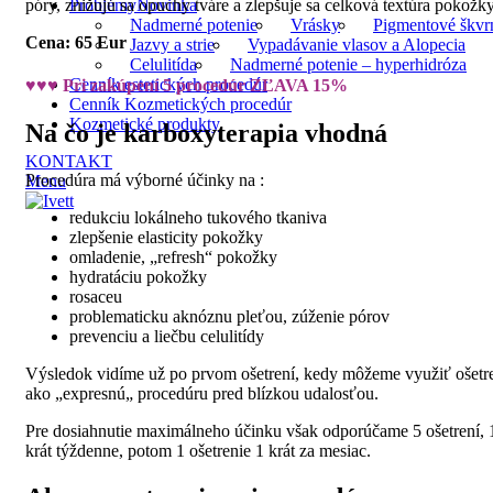
póry, znižujú sa opuchy tváre a zlepšuje sa celková textúra pokožky
Problémy
Novinka
Nadmerné potenie
Vrásky
Pigmentové škvr
Cena: 65 Eur
Jazvy a strie
Vypadávanie vlasov a Alopecia
Celulitída
Nadmerné potenie – hyperhidróza
Cenník estetických procedúr
♥♥♥ Pri zakúpení 5 procedúr ZĽAVA 15%
Cenník Kozmetických procedúr
Kozmetické produkty
Na čo je karboxyterapia vhodná
KONTAKT
Procedúra má výborné účinky na :
Menu
redukciu lokálneho tukového tkaniva
zlepšenie elasticity pokožky
omladenie, „refresh“ pokožky
hydratáciu pokožky
rosaceu
problematicku aknóznu pleťou, zúženie pórov
prevenciu a liečbu celulitídy
Výsledok vidíme už po prvom ošetrení, kedy môžeme využiť ošetr
ako „expresnú„ procedúru pred blízkou udalosťou.
Pre dosiahnutie maximálneho účinku však odporúčame 5 ošetrení, 
krát týždenne, potom 1 ošetrenie 1 krát za mesiac.