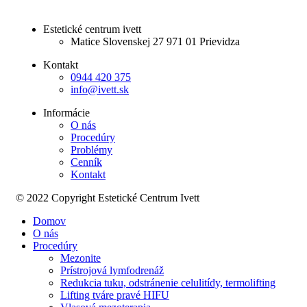
Estetické centrum ivett
Matice Slovenskej 27 971 01 Prievidza
Kontakt
0944 420 375
info@ivett.sk
Informácie
O nás
Procedúry
Problémy
Cenník
Kontakt
© 2022 Copyright Estetické Centrum Ivett
Domov
O nás
Procedúry
Mezonite
Prístrojová lymfodrenáž
Redukcia tuku, odstránenie celulitídy, termolifting
Lifting tváre pravé HIFU